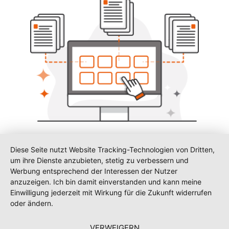
Linksammlung
Diese Seite nutzt Website Tracking-Technologien von Dritten,
um ihre Dienste anzubieten, stetig zu verbessern und
Speichern Sie alle wichtigen Internetseiten in Ihrer eigenen
Werbung entsprechend der Interessen der Nutzer
Sammlung. Geben Sie der Sammlung Ihre eigene Struktur
anzuzeigen. Ich bin damit einverstanden und kann meine
und rufen Sie die Seiten mit nur einem Mausklick auf.
Einwilligung jederzeit mit Wirkung für die Zukunft widerrufen
MEHR >
Meta-Suche
oder ändern.
Recherchieren Sie mit nur einer Abfrage in Ihren Online-
VERWEIGERN